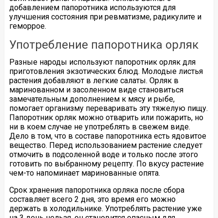
добавлением папоротника используются для
улучшения состояния при ревматизме, радикулите и
геморрое.
Употребление папоротника орляк
Разные народы используют папоротник орляк для
приготовления экзотических блюд. Молодые листья
растения добавляют в легкие салаты. Орляк в
маринованном и засоленном виде становиться
замечательным дополнением к мясу и рыбе,
помогает организму переваривать эту тяжелую пищу.
Папоротник орляк можно отварить или пожарить, но
ни в коем случае не употреблять в свежем виде.
Дело в том, что в составе папоротника есть ядовитое
вещество. Перед использованием растение следует
отмочить в подсоленной воде и только после этого
готовить по выбранному рецепту. По вкусу растение
чем-то напоминает маринованные опята.
Срок хранения папоротника орляка после сбора
составляет всего 2 дня, это время его можно
держать в холодильнике. Употреблять растение уже
на 3 день нельзя, он становится опасным для