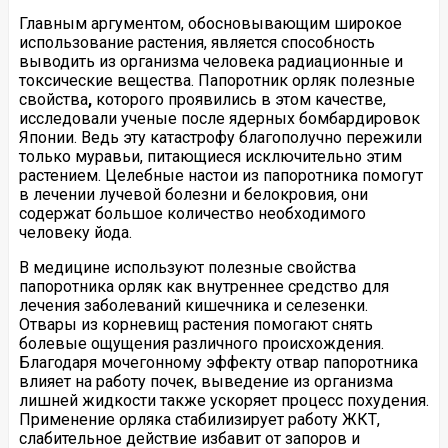
Главным аргументом, обосновывающим широкое
использование растения, является способность
выводить из организма человека радиационные и
токсические вещества. Папоротник орляк полезные
свойства
,
которого проявились в этом качестве,
исследовали ученые после ядерных бомбардировок
Японии. Ведь эту катастрофу благополучно пережили
только муравьи, питающиеся исключительно этим
растением. Целебные настои из папоротника помогут
в лечении лучевой болезни и белокровия, они
содержат большое количество необходимого
человеку йода.
В медицине используют полезные свойства
папоротника орляк как внутреннее средство для
лечения заболеваний кишечника и селезенки.
Отвары из корневищ растения помогают снять
болевые ощущения различного происхождения.
Благодаря мочегонному эффекту отвар папоротника
влияет на работу почек, выведение из организма
лишней жидкости также ускоряет процесс похудения.
Применение орляка стабилизирует работу ЖКТ,
слабительное действие избавит от запоров и