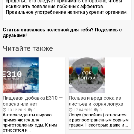
средство, его следует принимать осторожно, чтобы
исключить появление побочных эффектов.
Правильное употребление напитка укрепит организм.
Статья оказалась полезной для тебя? Поделись с
друзьями!
Читайте также
Пищевая добавка Е310 —
Польза и вред сока из
опасна или нет
листьев и корня лопуха
13.12.2019
0
17.04.2020
0
Антиоксиданты широко
Лопух (репейник) относится
применяются для
к распространенным сорным
приготовления еды. К ним
травам. Некоторые даже и …
относится и …