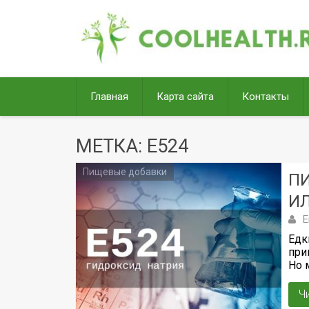
Перейти
к
содержимому
Главная
Карта сайта
Контакты
МЕТКА:
Е524
Пищевые добавки
ПИ
ИЛ
Е
Едк
при
Но м
Ч