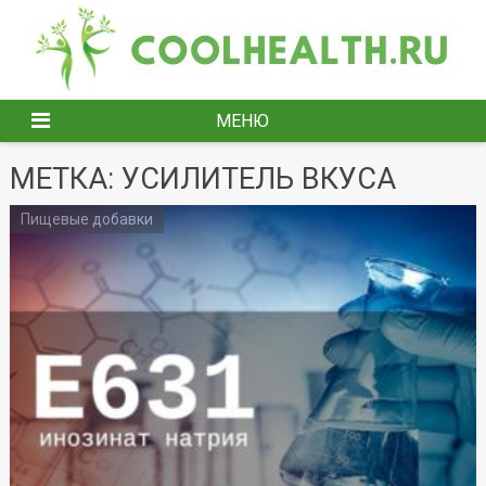
Перейти
к
содержимому
МЕНЮ
МЕТКА:
УСИЛИТЕЛЬ ВКУСА
Пищевые добавки
Навигация
по
записям