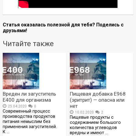
Статья оказалась полезной для тебя? Поделись с
друзьями!
Читайте также
Вреден ли загуститель
Пищевая добавка Е968
Е400 для организма
(эритрит) — опасна или
нет
25.04.2020
0
Современный процесс
10.02.2020
2
производства продуктов
Пищевые продукты с
питания немыслим без
содержанием большого
применения загустителей.
количества углеводов
К …
вредны и имеют …