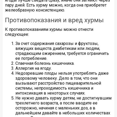
ягоды лучше съедать сразу, иначе они загниют через
пару дней. Есть хурму можно, когда она приобретет
желеобразную консистенцию.
Противопоказания и вред хурмы
К противопоказаниям хурмы можно отнести
следующее:
За счет содержания сахарозы и фруктозы,
вяжущих веществ диабетикам или людям,
страдающим ожирением, требуется ограничить
ее потребление.
Спаечная болезнь кишечника.
Аллергия на ягоду.
Недозревшие плоды нельзя употреблять даже
здоровому человеку. Дело в том, что они
вызывают расстройство пищеварительной
системы, непроходимость кишечника и
интоксикация в некоторых случаях.
Не нужно давать хурму детям, не достигнувшим
трехлетнего возраста, а после вводите ее
осторожно, начиная с маленьких доз, а в
дальнейшем давайте в небольших количествах