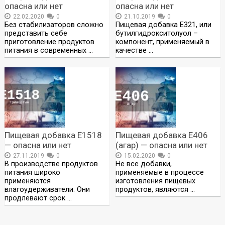
опасна или нет
опасна или нет
22.02.2020
0
21.10.2019
0
Без стабилизаторов сложно
Пищевая добавка Е321, или
представить себе
бутилгидрокситолуол –
приготовление продуктов
компонент, применяемый в
питания в современных …
качестве …
Пищевая добавка Е1518
Пищевая добавка Е406
— опасна или нет
(агар) — опасна или нет
27.11.2019
0
15.02.2020
0
В производстве продуктов
Не все добавки,
питания широко
применяемые в процессе
применяются
изготовления пищевых
влагоудерживатели. Они
продуктов, являются …
продлевают срок …