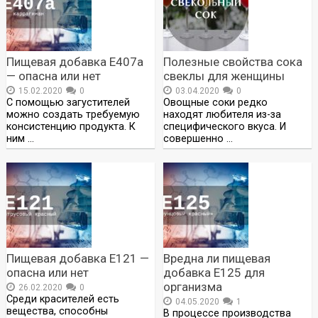
Пищевая добавка Е407а
Полезные свойства сока
— опасна или нет
свеклы для женщины
15.02.2020
0
03.04.2020
0
С помощью загустителей
Овощные соки редко
можно создать требуемую
находят любителя из-за
консистенцию продукта. К
специфического вкуса. И
ним …
совершенно …
Пищевая добавка Е121 —
Вредна ли пищевая
опасна или нет
добавка Е125 для
организма
26.02.2020
0
Среди красителей есть
04.05.2020
1
вещества, способны
В процессе производства